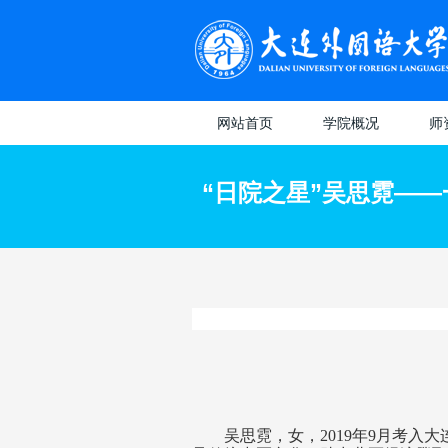
网站首页
学院概况
师
学院概况
教授
“日院之星”吴思霓—
专业介绍
日本
副教
八大
讲师
选
维
教
（
教
系
吴思霓，女，2019年9月考