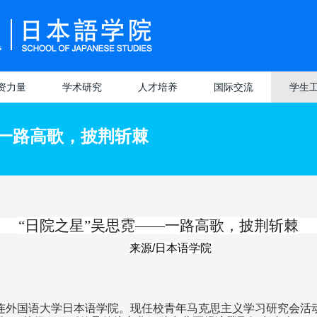
资力量
学术研究
人才培养
国际交流
学生
学术动态
招生情况
本科生培养
交流概况
学生管
—一路高歌，披荆斩棘
研究院
授
科研机构
培养方案
招生情况
研究生培养
项目介绍
学生活
科研团队
修课介绍
课程设置
培养特色
院校介绍
评奖评
专业分流
教学管理
导师队伍
留学生活
实习就
“日院之星”吴思霓
——
一路高歌，披荆斩棘
普毕业论文
师比赛获奖
教学成果
课程设置
学生服
来源
/
日本语学院
设计）管理
学成果获奖
学生获奖
统视频讲解
入大连外国语大学日本语学院。现任校青年马克思主义学习研究会