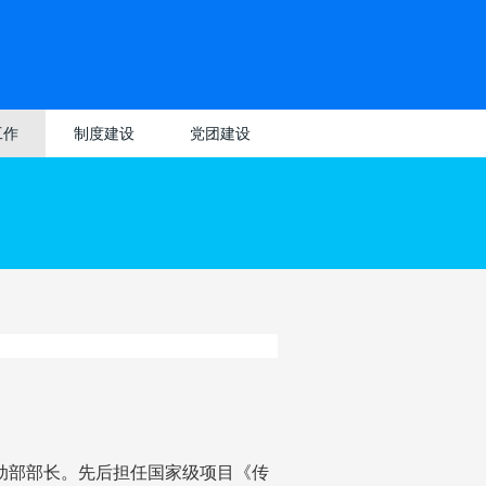
工作
制度建设
党团建设
理
教师专区
党建动态
党建工作
动
学生专区
党史学习教育
团建动态
团建工作
优
学习园地
业
务
活动部部长。先后担任国家级项目《传