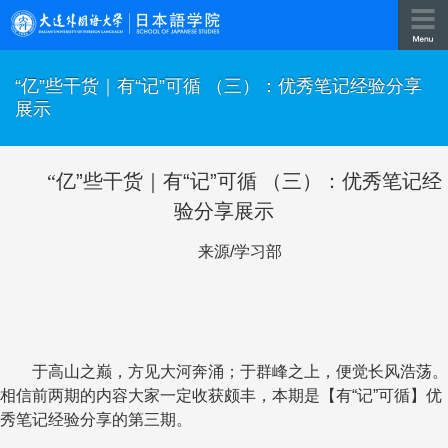
​“亿”些干货｜有“记”可循 （三）：优秀笔记经验分享
展示
“
亿
”
些干货｜有
“
记
”
可循 （三）：优秀笔记经
验分享展示
来源
/
学习部
于高山之巅，方见大河奔涌；于群峰之上，便觉长风浩荡。
相信前两期的内容大家一定收获颇丰，本期是【有
“
记
”
可循】优
秀笔记经验分享的第三期。