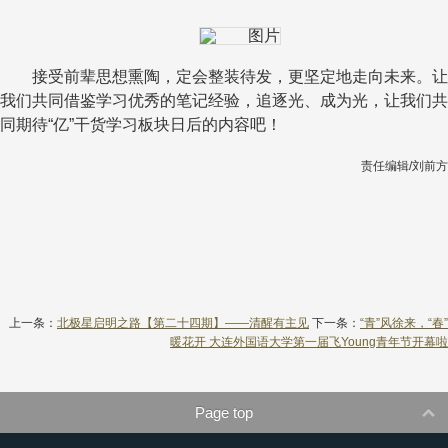
接受前辈思想熏陶，定会整装待发，更坚定地走向未来。让
我们共同借鉴学习优秀的笔记经验，追逐光、成为光，让我们共
同期待
“
亿
”
干货学习板块日后的内容吧！
责任编辑/刘前方
上一条：
北极星启明之路【第二十四期】——清醒有主见
下一条：
“青”风徐来，“春”
暖花开 大连外国语大学第一届飞Young青年节开幕啦
Page top