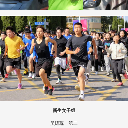
新生女子组
吴珺瑶 第二