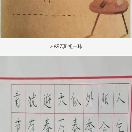
20
级
7
班 祖一玮