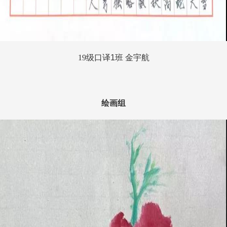
19
级口译
1
班 金宇航
绘画组