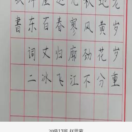
20
级
13
班 赵思蒙