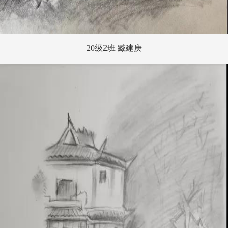
20
级
2
班 臧建庚