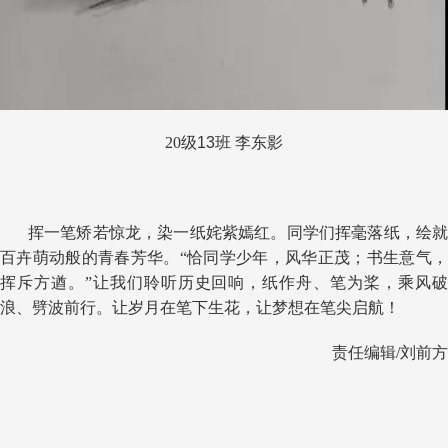
20
级
13
班 李东影
挥一笔矫若惊龙，染一纸姹紫嫣红。同学们挥毫落纸，绘就
百卉萌动般的青春芳华。“恰同学少年，风华正茂；书生意气，
挥斥方遒。”让我们聆听历史回响，纸作舟、笔为桨，乘风破
浪、劈波前行。让岁月在笔下生花，让梦想在笔尖启航！
责任编辑/刘前方