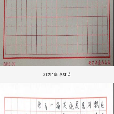
21
级
4
班 李红英