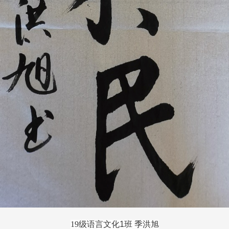
19
级语言文化
1
班 季洪旭