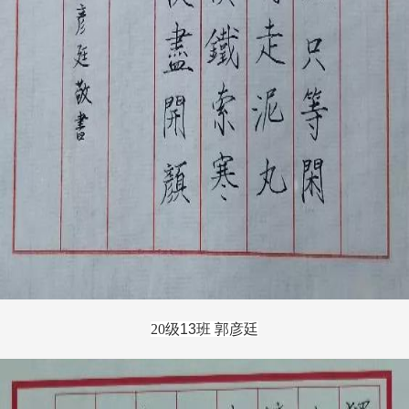
20
级
13
班 郭彦廷