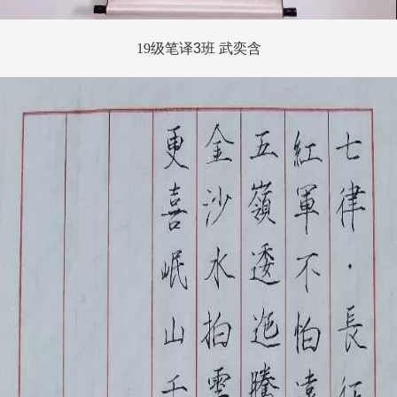
19
级笔译
3
班 武奕含