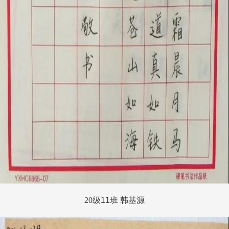
20
级
11
班 韩基源