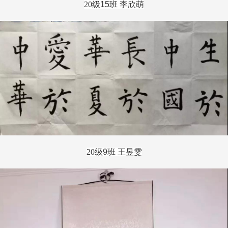
20
级
15
班 李欣萌
20
级
9
班 王昱雯