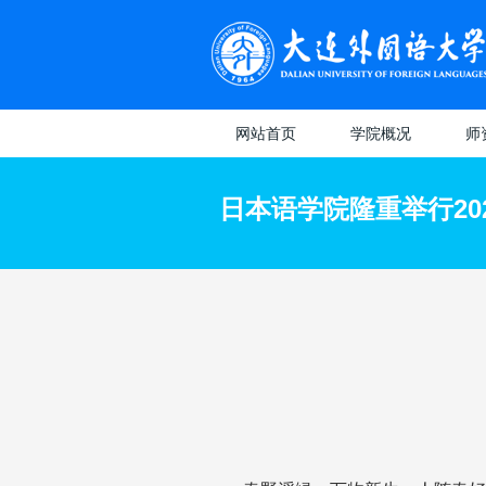
网站首页
学院概况
师
学院概况
教授
日本语学院隆重举行20
专业介绍
日本
副教
八大
讲师
选
维
教
（
教
系