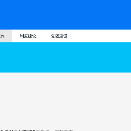
工作
制度建设
党团建设
理
教师专区
党建动态
党建工作
动
学生专区
党史学习教育
团建动态
团建工作
优
学习园地
业
务