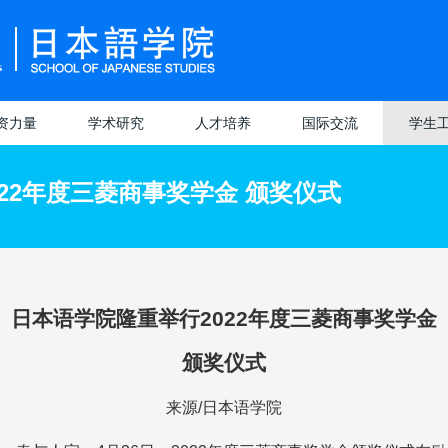
资力量
学术研究
人才培养
国际交流
学生
学术动态
招生情况
本科生培养
交流概况
学生管
22年度三菱商事奖学金 颁奖仪式
研究院
授
科研机构
培养方案
招生情况
研究生培养
项目介绍
学生活
科研团队
修课介绍
课程设置
培养特色
院校介绍
评奖评
专业分流
教学管理
导师队伍
留学生活
实习就
日本语学院隆重举行2022年度三菱商事奖学金
普毕业论文
师比赛获奖
教学成果
课程设置
学生服
颁奖仪式
设计）管理
学成果获奖
学生获奖
来源
/
日本语学院
统视频讲解