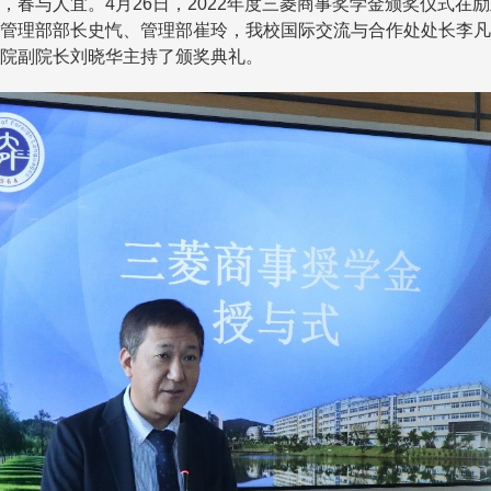
，春与人宜。
4
月
26
日，
2022
年度三菱商事奖学金颁奖仪式在励
管理部部长史忾、管理部崔玲，我校国际交流与合作处处长李凡
院副院长刘晓华主持了颁奖典礼。