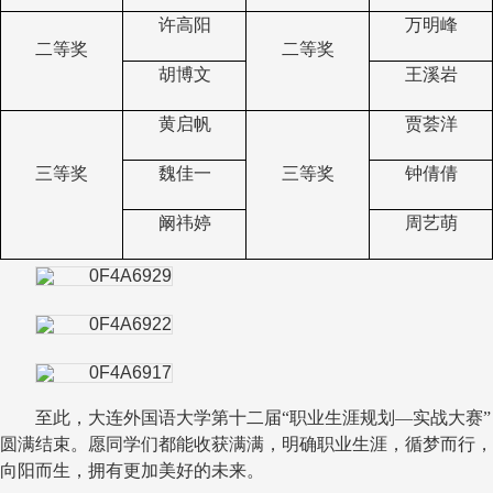
许高阳
万明峰
二等奖
二等奖
胡博文
王溪岩
黄启帆
贾荟洋
三等奖
魏佳一
三等奖
钟倩倩
阚祎婷
周艺萌
至此，大连外国语大学第十二届“职业生涯规划—实战大赛”
圆满结束。愿同学们都能收获满满，明确职业生涯，循梦而行，
向阳而生，拥有更加美好的未来。