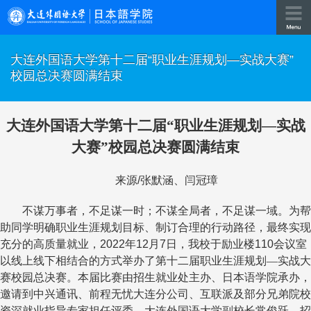
大连外国语大学第十二届“职业生涯规划—实战大赛”
校园总决赛圆满结束
大连外国语大学第十二届“职业生涯规划—实战
大赛”校园总决赛圆满结束
来源
/
张默涵、闫冠璋
不谋万事者，不足谋一时；不谋全局者，不足谋一域。为帮
助同学明确职业生涯规划目标、制订合理的行动路径，最终实现
充分的高质量就业，
2022
年
12
月
7
日，我校于励业楼
110
会议室
以线上线下相结合的方式举办了第十二届职业生涯规划—实战大
赛校园总决赛。本届比赛由招生就业处主办、日本语学院承办，
邀请到中兴通讯、前程无忧大连分公司、互联派及部分兄弟院校
资深就业指导专家担任评委。大连外国语大学副校长常俊跃、招