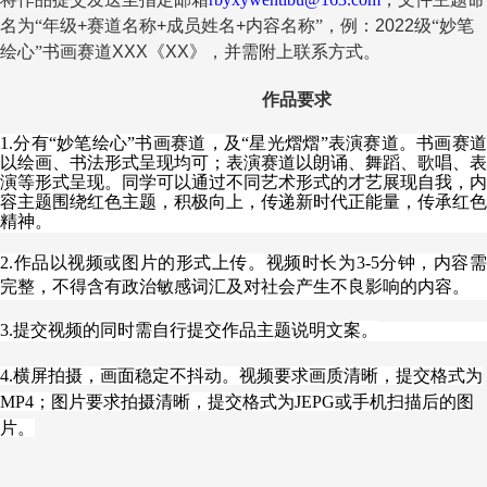
名为“
年级
+
赛道名称
+
成员姓名
+
内容名称”，例：
2022
级“妙笔
绘心”书画赛道
XXX
《
XX
》，并需附上联系方式。
作品要求
1.分有“妙笔绘心”书画赛道，及“星光熠熠”表演赛道。书画赛道
以绘画、书法形式呈现均可；表演赛道以朗诵、舞蹈、歌唱、表
演等形式呈现。同学可以通过不同艺术形式的才艺展现自我，内
容主题围绕红色主题，积极向上，传递新时代正能量，传承红色
精神。
2.作品以视频或图片的形式上传。视频时长为3-5分钟，内容需
完整，
不得含有政治敏感词汇及对社会产生不良影响的内容。
3.提交视频的同时需自行提交作品主题说明文案。
4.横屏拍摄，画面稳定不抖动。视频要求画质清晰，提交格式为
MP4；图片要求拍摄清晰，提交格式为JEPG或手机扫描后的图
片。