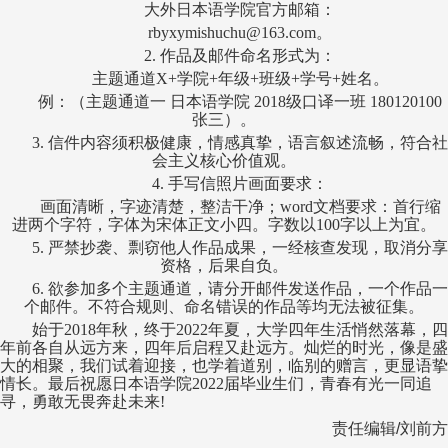
大外日本语学院官方邮箱：
rbyxymishuchu@163.com。
2.
作品及邮件命名形式为：
主题通道X+学院+年级+班级+学号+姓名。
例：（主题通道一 日本语学院
2018级口译一班
180120100
张三）。
3.
信件内容须积极健康，情感真挚，语言叙述流畅，符合社
会主义核心价值观。
4.
手写信照片画面要求：
画面清晰，字迹清楚，整洁干净；word文档要求：首行缩
进两个字符，字体为宋体正文小四。字数以100字以上为宜。
5.
严禁抄袭、剽窃他人作品成果，一经核查发现，取消分享
资格，后果自负。
6.
欲参加多个主题通道，请分开邮件发送作品，一个作品一
个邮件。不符合规则、命名错误的作品等均无法被征集。
始于2018年秋，终于2022年夏，大学四年生活悄然落幕，四
年前各自从远方来，四年后启程又赴远方。灿烂的时光，像是盛
大的相聚，我们试着迎接，也学着道别，临别的赠言，更显语挚
情长。最后祝愿日本语学院2022届毕业生们，青春有光一同追
寻，勇敢无畏奔赴未来!
责任编辑
/
刘前方