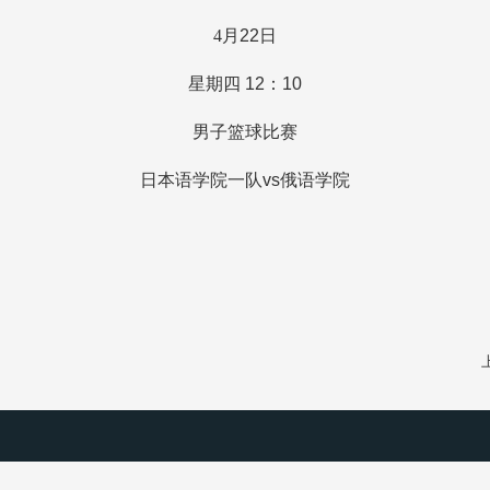
4
月
22
日
星期四
12
：
10
男子篮球比赛
日本语学院一队
vs
俄语学院