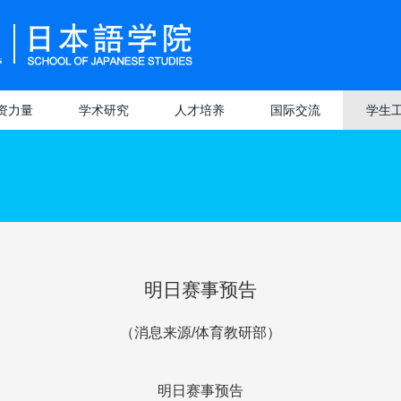
资力量
学术研究
人才培养
国际交流
学生
学术动态
招生情况
本科生培养
交流概况
学生管
研究院
授
科研机构
培养方案
招生情况
研究生培养
项目介绍
学生活
科研团队
修课介绍
课程设置
培养特色
院校介绍
评奖评
专业分流
教学管理
导师队伍
留学生活
实习就
明日赛事预告
普毕业论文
师比赛获奖
教学成果
课程设置
学生服
（消息来源
/
体育教研部）
设计）管理
学成果获奖
学生获奖
统视频讲解
明日赛事预告