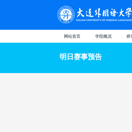
网站首页
学院概况
师
学院概况
教授
明日赛事预告
专业介绍
日本
副教
八大
讲师
选
维
教
（
教
系