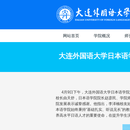
网站首页
学院概况
师
学院概况
教授
大连外国语大学日本语
专业介绍
日本
副教
八大
讲师
选
4月9日下午，大连外国语大学日本语学院
校长由天舒，日本语学院院长赵彦民、学院
维
教
院发展表示诚挚感谢。他指出，李泽楠校友
本语学院始终秉持“基础扎实、听说见长”的
（
教
养高水平日语人才的重要使命，在提升学生
系