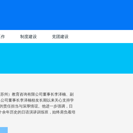
工作
制度建设
党团建设
理
教师专区
党建动态
党建工作
动
学生专区
党史学习教育
团建动态
团建工作
优
学习园地
业
（苏州）教育咨询有限公司董事长李泽楠、副
限公司董事长李泽楠校友长期以来关心支持学
务
的责任担当与深厚情谊。他进一步强调，日
三十余年历史的日语演讲训练班，始终肩负着培