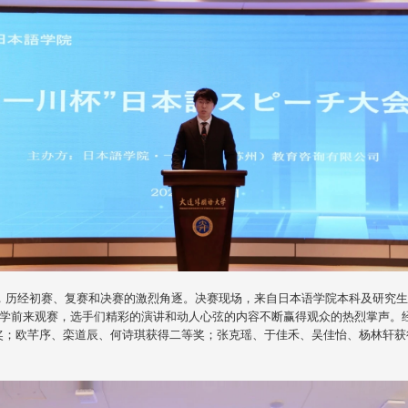
，历经初赛、复赛和决赛的激烈角逐。决赛现场，来自日本语学院本科及研究生
同学前来观赛，选手们精彩的演讲和动人心弦的内容不断赢得观众的热烈掌声。
奖；欧芊序、栾道辰、何诗琪获得二等奖；张克瑶、于佳禾、吴佳怡、杨林轩获