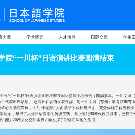
资力量
学术研究
人才培养
国际交流
学生
学术动态
招生情况
本科生培养
交流概况
学生管
学院“一川杯”日语演讲比赛圆满结束
研究院
授
科研机构
培养方案
招生情况
研究生培养
项目介绍
学生活
科研团队
修课介绍
课程设置
培养特色
院校介绍
评奖评
专业分流
教学管理
导师队伍
留学生活
实习就
主办的“一川杯”日语演讲比赛决赛在国际交流中心报告厅圆满落幕。一川文研
师生代表出席活动。 赵院长在赛前发表致辞，对一川文研（苏州）教育咨询有
普毕业论文
师比赛获奖
教学成果
课程设置
学生服
始终心系学院发展，关注日语演讲方向学子的成长与成才，充分体现了优秀校友
教学理念，形成了大外日语教学的传统优势。自上世纪90年代设立以来，已有
设计）管理
学成果获奖
学生获奖
演讲能力和跨文化交际素养方面发挥了积极而深远的作用。
统视频讲解