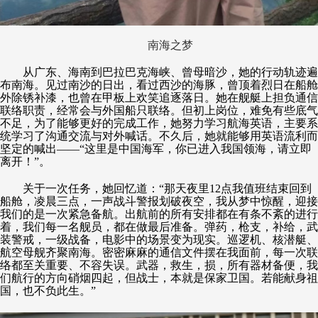
南海之梦
从广东、海南到巴拉巴克海峡、曾母暗沙，她的行动轨迹遍
布南海。见过南沙的日出，看过西沙的海豚，曾顶着烈日在船舱
外除锈补漆，也曾在甲板上欢笑追逐落日。她在舰艇上担负通信
联络职责，经常会与外国船只联络。但初上岗位，难免有些底气
不足，为了能够更好的完成工作，她努力学习航海英语，主要系
统学习了沟通交流与对外喊话。不久后，她就能够用英语流利而
坚定的喊出——“这里是中国海军，你已进入我国领海，请立即
离开！”。
关于一次任务，她回忆道：“那天夜里12点我值班结束回到
船舱，凌晨三点，一声战斗警报划破夜空，我从梦中惊醒，迎接
我们的是一次紧急备航。出航前的所有安排都在有条不紊的进行
着，我们每一名舰员，都在做最后准备。弹药，枪支，补给，武
装警戒，一级战备，电影中的场景变为现实。巡逻机、核潜艇、
航空母舰齐聚南海。密密麻麻的通信文件摆在我面前，每一次联
络都至关重要、不容失误。武器，救生，损，所有器材备便，我
们航行的方向硝烟四起，但战士，本就是保家卫国。若能献身祖
国，也不负此生。”