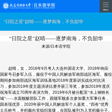
“日院之星”赵晴——逐梦南海，不负韶华
“日院之星”赵晴
——
逐梦南海，不负韶华
来源
/
日本语学院
赵晴，女，
2016
年
9
月考入大连外国语大学。
2018
年响应
国家号召参军入伍，服役于中国人民解放军南部战区海军。服役
期间参加南部战区海军训练基地
2018
年度新训实战化对抗演
习，参加
2019
年度主题演讲比赛并获三等奖，参加
2019
年度庆
祝海军成立
70
周年表演方阵。
2019
年
6
月被分配至“水上钢铁长
城”——水面舰艇部队工作，跟随军舰多次参加重大军事任务，
因表现优异，
2020
年获中国人民解放军个人嘉奖，“四有”优秀
士兵称号，并积极向党组织靠拢，在部队被列为入党积极分子。