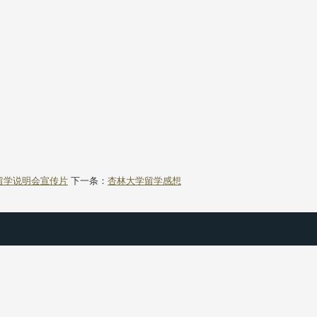
留学说明会宣传片
下一条：
杏林大学留学感想